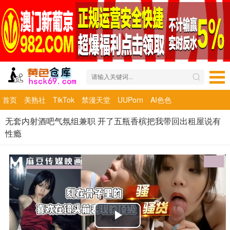
首页
美熟社
TikTok
禁漫天堂
UUPorn
AI色色
无套内射酒吧气氛组兼职 开了五瓶香槟把我带回出租屋说有
性瘾